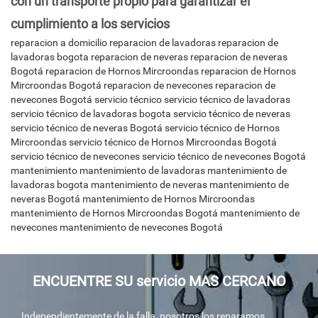
con un transporte propio para garantizar el
cumplimiento a los servicios
reparacion a domicilio
reparacion de lavadoras
reparacion de
lavadoras bogota
reparacion de neveras
reparacion de neveras
Bogotá
reparacion de Hornos Mircroondas
reparacion de Hornos
Mircroondas Bogotá
reparacion de nevecones
reparacion de
nevecones Bogotá
servicio técnico
servicio técnico de lavadoras
servicio técnico de lavadoras bogota
servicio técnico de neveras
servicio técnico de neveras Bogotá
servicio técnico de Hornos
Mircroondas
servicio técnico de Hornos Mircroondas Bogotá
servicio técnico de nevecones
servicio técnico de nevecones Bogotá
mantenimiento
mantenimiento de lavadoras
mantenimiento de
lavadoras bogota
mantenimiento de neveras
mantenimiento de
neveras Bogotá
mantenimiento de Hornos Mircroondas
mantenimiento de Hornos Mircroondas Bogotá
mantenimiento de
nevecones
mantenimiento de nevecones Bogotá
ENCUENTRE SU servicio MAS CERCANO
Independientemente de la falla, nosotros los reparamos,