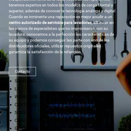
tenemos expertos en todos los modelos de carga frontal y
superior, además de conocer la tecnología análoga y digital
Cuando es inminente una reparación es mejor acudir a un
centro autorizado de servicios para lavadoras
, allí estar en
las manos de especialistas que no improvisaran con su
lavadora, conocemos a la perfección las características de
su equipo y podemos conseguir las parte con uno de los
distribuidores oficiales, utilizar repuestos originales
garantiza la satisfacción de la refacción
Contacto
SAMSUNG
LG
WHIRLPOOL
CENTRALES
SONY
CHALLENGER
GENERAL ELECTRIC