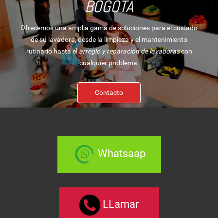
BOGOTÁ
Ofrecemos una amplia gama de soluciones para el cuidado
de su lavadora, desde la limpieza y el mantenimiento
rutinario hasta el
arreglo y reparación de lavadoras
con
cualquier problema.
Contacto
Whatsaap
LLamar